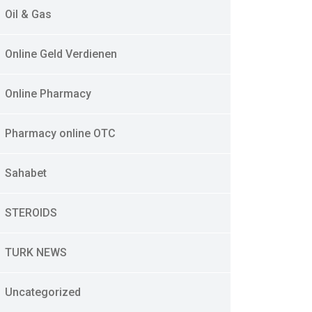
Oil & Gas
Online Geld Verdienen
Online Pharmacy
Pharmacy online OTC
Sahabet
STEROIDS
TURK NEWS
Uncategorized