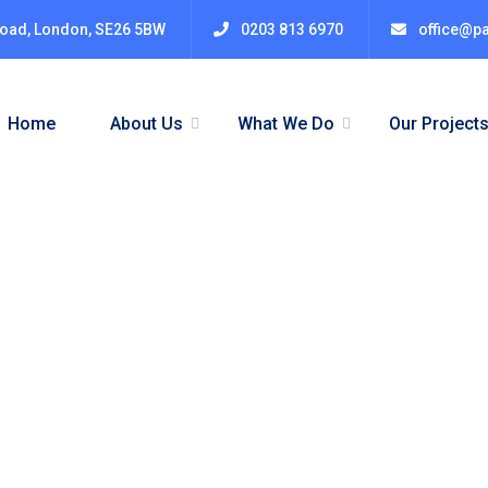
Road, London, SE26 5BW
0203 813 6970
office@pa
Home
About Us
What We Do
Our Project
ay Yolu