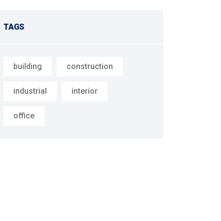
TAGS
building
construction
industrial
interior
office