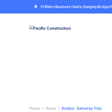
15 Metro Business Centre, Kangley Bridge 
aviator: Samur
Home
News
Aviator: Samuray Yolu