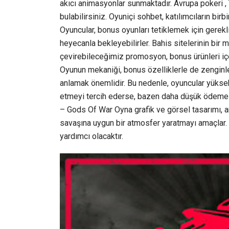
akıcı animasyonlar sunmaktadır. Avrupa pokeri , T
bulabilirsiniz. Oyuniçi sohbet, katılımcıların birb
Oyuncular, bonus oyunları tetiklemek için gerek
heyecanla bekleyebilirler. Bahis sitelerinin bi
çevirebileceğimiz promosyon, bonus ürünleri içer
Oyunun mekaniği, bonus özelliklerle de zenginleş
anlamak önemlidir. Bu nedenle, oyuncular yüksek
etmeyi tercih ederse, bazen daha düşük ödemel
– Gods Of War Oyna grafik ve görsel tasarımı, a
savaşına uygun bir atmosfer yaratmayı amaçlar
yardımcı olacaktır.