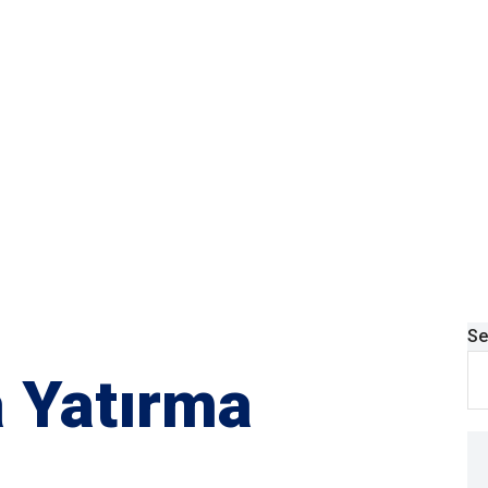
Se
a Yatırma