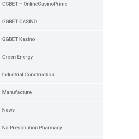
GGBET – OnlineCasinoPrime
GGBET CASINO
GGBET Kasino
Green Energy
Industrial Construction
Manufacture
News
No Prescription Pharmacy