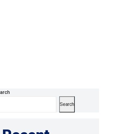
arch
Search