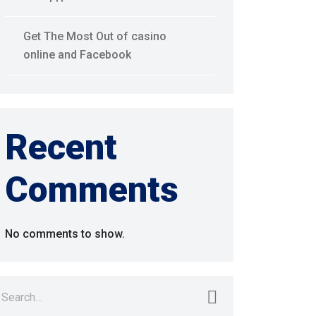
Get The Most Out of casino
online and Facebook
Recent
Comments
No comments to show.
arch
r: