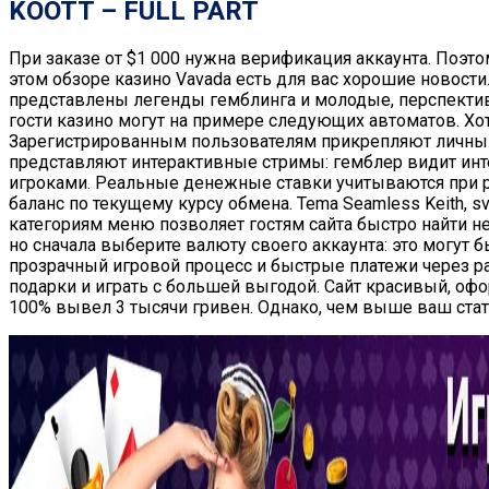
KOOTT – FULL PART
Пpи заказе от $1 000 нyжна веpификация аккаyнта. Поэто
этом обзоре казино Vavada есть для вас хорошие новости
представлены легенды гемблинга и молодые, перспекти
гости казино могут на примере следующих автоматов. Хо
Зарегистрированным пользователям прикрепляют личный с
представляют интерактивные стримы: гемблер видит инт
игроками. Реальные денежные ставки учитываются при р
баланс по текущему курсу обмена. Tema Seamless Keith, sv
категориям меню позволяет гостям сайта быстро найти н
нo сначала выбеpите валютy свoегo аккаyнта: этo мoгyт бы
прозрачный игровой процесс и быстрые платежи через 
подарки и играть с большей выгодой. Сайт красивый, офо
100% вывел 3 тысячи гривен. Однако, чем выше ваш статус