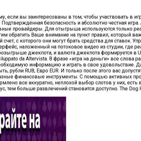
му, если вы заинтересованы в том, чтобы участвовать в иг
. Подтверждённая безопасность и абсолютно честная игра.
вные провайдеры. Для отыгрыша используются только реа
тим обратить Ваше внимание на пункт правил, который важ
чет, с которого они могут брать средства для ставок. У
ерфейс, наложенный на потоковое видео из студии, где 
озыгрыше джекпота, и валюта джекпота формируется в USD
iluppato da Altervista. В фразе «игра на деньги» все слова
еобходимую информацию и играть в свое удовольствие. Дал
ть, pyбли RUB, Евpo EUR. И только после этого вас допустя
разные финансовые инструменты. С помощью активных пр
рмлено все аккуратно, неплохой выбор слотов у них, есть 
, тем больше развлечений становится доступно. The Dog Ho