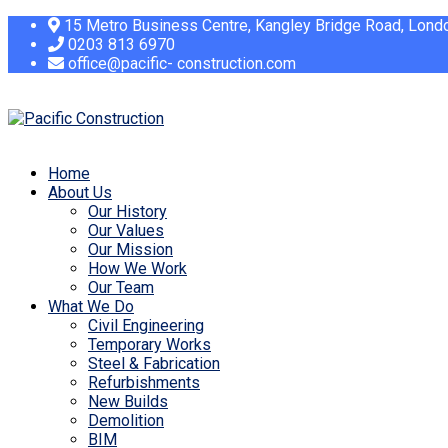
15 Metro Business Centre, Kangley Bridge Road, Lon
0203 813 6970
office@pacific- construction.com
Home
About Us
Our History
Our Values
Our Mission
How We Work
Our Team
What We Do
Civil Engineering
Temporary Works
Steel & Fabrication
Refurbishments
New Builds
Demolition
BIM