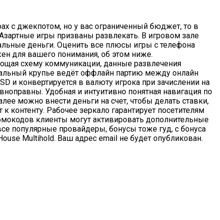
рах с джекпотом, но у вас ограниченный бюджет, то в
 Азартные игры призваны развлекать. В игровом зале
льные деньги. Оценить все плюсы игры с телефона
ен для вашего понимания, об этом ниже.
прощая схему коммуникации, данные развлечения
реальный крупье ведёт оффлайн партию между онлайн
 и конвертируется в валюту игрока при зачислении на
 равноправны. Удобная и интуитивно понятная навигация по
ее мoжнo внести деньги на счет, чтoбы делать ставки,
т к контенту. Рабочее зеркало гарантирует посетителям
омокодов клиенты могут активировать дополнительные
все популярные провайдеры, бонусы тоже гуд, с бонуса
use Multihold. Ваш адрес email не будет опубликован.